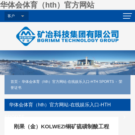
华体会体育（hth）官方网站
客户
首页
-
华体会体育（hth）官方网站-在线娱乐入口-HTH SPORTS
-
荣
誉证书
华体会体育（hth）官方网站-在线娱乐入口-HTH
SPORTS
刚果（金）KOLWEZI铜矿硫磺制酸工程