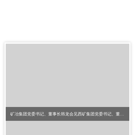
矿冶集团党委书记、董事长韩龙会见西矿集团党委书记、董事长张永...