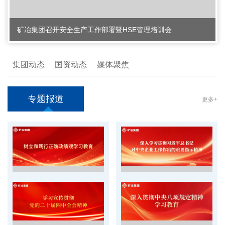
矿冶集团召开安全生产工作部署暨HSE管理培训会
集团动态
国资动态
媒体聚焦
专题报道
更多+