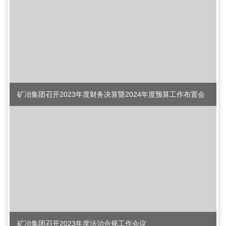
矿冶集团召开2023年度财务决算暨2024年度预算工作布置会
矿冶集团召开2023年度法治合规工作会议