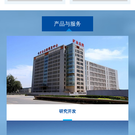
产品与服务
研究开发