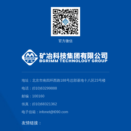
官方微信
地址：北京市南四环西路188号总部基地十八区23号楼
电话：(010)63299888
邮编：100160
传真：(010)68321362
电子信箱：infonet@t090.com
友情链接：