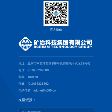
官方微信
地址：北京市南四环西路188号总部基地十八区23号楼
电话：(010)63299888
邮编：100160
传真：(010)68321362
电子信箱：infonet@t090.com
友情链接：