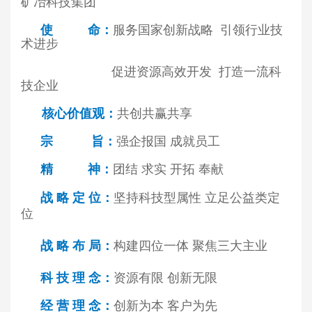
矿冶科技集团
使 命
：
服务国家创新战略 引领行业技
术进步
促进资源高效开发 打造一流科
技企业
核心价值观
：
共创共赢共享
宗 旨
：
强企报国 成就员工
精 神
：
团结 求实 开拓 奉献
战 略 定 位
：
坚持科技型属性 立足公益类定
位
战 略 布 局
：
构建四位一体 聚焦三大主业
科 技 理 念
：
资源有限 创新无限
经 营 理 念
：
创新为本 客户为先