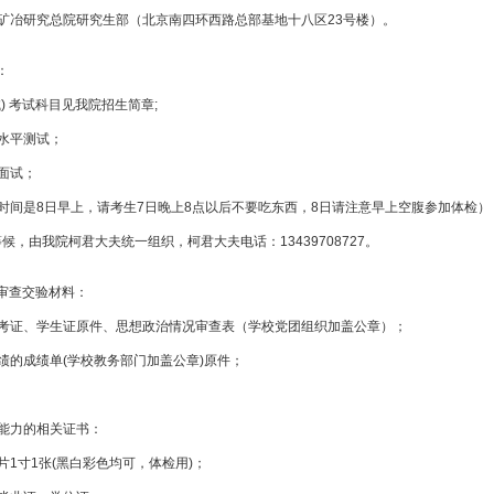
矿冶研究总院研究生部（北京南四环西路总部基地十八区23号楼）。
：
) 考试科目见我院招生简章;
水平测试；
面试；
时间是8日早上，请考生7日晚上8点以后不要吃东西，8日请注意早上空腹参加体检），
候，由我院柯君大夫统一组织，柯君大夫电话：13439708727。
审查交验材料：
考证、学生证原件、思想政治情况审查表（学校党团组织加盖公章）；
绩的成绩单(学校教务部门加盖公章)原件；
能力的相关证书：
1寸1张(黑白彩色均可，体检用)；