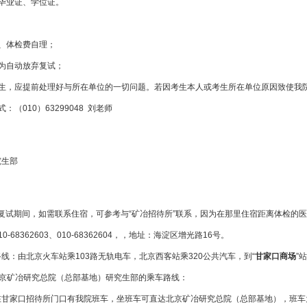
毕业证、学位证。
、体检费自理；
为自动放弃复试；
生，应提前处理好与所在单位的一切问题。若因考生本人或考生所在单位原因致使我
（010）63299048 刘老师
究生部
复试期间，如需联系住宿，可参考与“矿冶招待所”联系，因为在那里住宿距离体检的
-68362603、010-68362604，，地址：海淀区增光路16号。
线：由北京火车站乘103路无轨电车，北京西客站乘320公共汽车，到“
甘家口商场
”
北京矿冶研究总院（总部基地）研究生部的乘车路线：
5在甘家口招待所门口有我院班车，坐班车可直达北京矿冶研究总院（总部基地），班