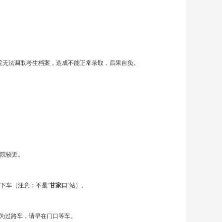
院无法调取考生档案，造成不能正常录取，后果自负。
医院较近。
站下车（注意：不是“
甘家口
”站）。
车为过路车，请早在门口等车。