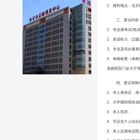
2
、报到地点：北京
三、复试内容
1
、专业课考试(笔试
2、英语听力、
口语
3
、专业及综合素质
4
、体格检查（体检
览路医院门诊大厅等
四、复试资格
1
、本人身份证、准
2
、大学期间现有成
3
、本人简历；
4
、可证实个人综合
5
、本人近期免冠照片