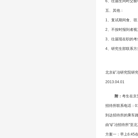
6
、往届生同时交验
五、其他：
1
、复试期间食、宿
2
、不按时报到者视
3
、往届现在职的考
4
、研究生部联系方式：
北京矿冶研究院研
2013.04.01
附：
考生在京
招待所联系电话：010
到达招待所的乘车路
由“矿冶招待所”至
方案一：早上6:4