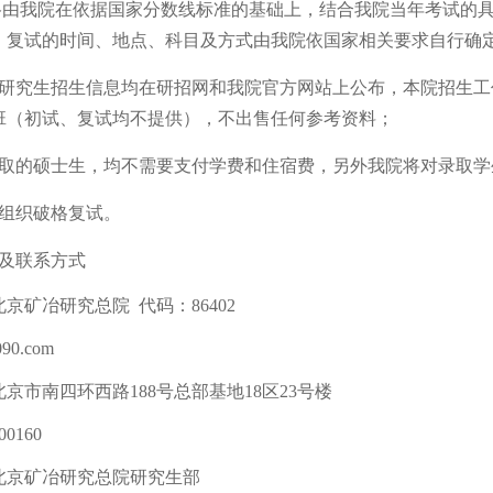
资格由我院在依据国家分数线标准的基础上，结合我院当年考试的
，复试的时间、地点、科目及方式由我院依国家相关要求自行确
研究生招生信息均在研招网和我院官方网站上公布，本院招生工
班（初试、复试均不提供），不出售任何参考资料；
录取的硕士生，均不需要支付学费和住宿费，另外我院将对录取
组织破格复试。
息及联系方式
北京矿冶研究总院
代码：
86402
090.com
北京市南四环西路
188号总部基地
18
区
23
号楼
00160
北京矿冶研究总院研究生部