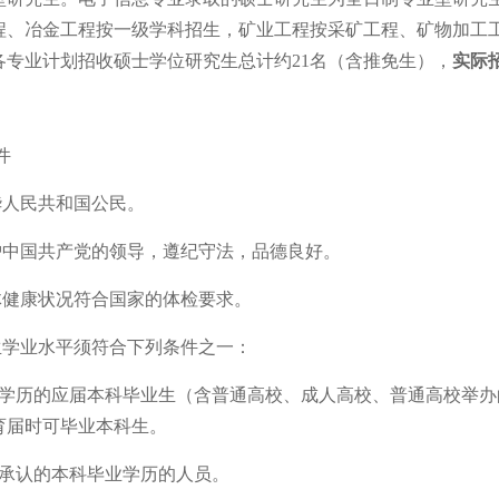
程、冶金工程按一级学科招生，矿业工程按采矿工程、矿物加工
各
专业计划招收硕士学位研究生总计约
21名（含推免生），
实际
件
华人民共和国公民。
护中国共产党的领导，遵纪守法，品德良好。
体健康状况符合国家的体检要求。
生学业水平须符合下列条件之一：
学历的应届本科毕业生（含普通高校、成人高校、普通高校举办
育届时可毕业本科生。
承认的本科毕业学历的人员。