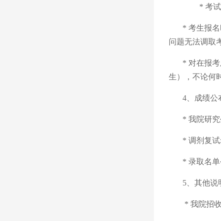
* 
* 考生报
问题无法调取
* 对在
生），不论何
4、成绩公
* 我院研
* 调剂
* 录取名
5、其他说
* 我院