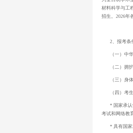
材料科学与工
招生。
202
6
年
2、报考条
（一）中
（二）拥
（三）身
（四）考
*
国家承认
考试和网络教
*
具有国家