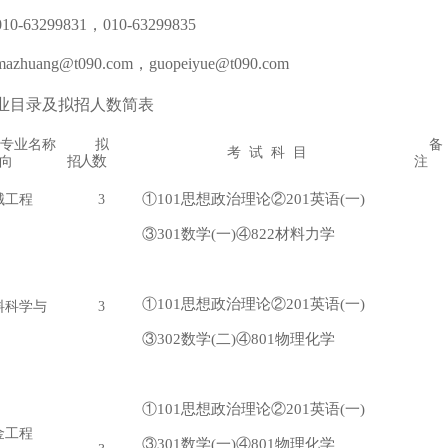
10-
63299831，010-63299835
azhuang@t090.com，guopeiyue@t090.com
业目录及拟招人数简表
专业名称
拟
备
考 试 科 目
人数
向
招
注
①101思想政治理论②201英语(一)
机械工程
3
③301数学(一)④822材料力学
①101思想政治理论②201英语(一)
材料科学与
3
③302数学(二)④801物理化学
①101思想政治理论②201英语(一)
冶金工程
③301数学(一)④801物理化学