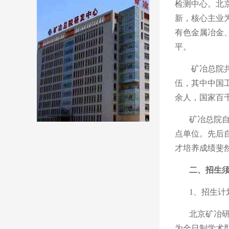
检测中心。北
新，核心主业
有色金属冶金
平。
矿冶总院
伍，其中中国
余人，国家百
矿冶总院
点单位。先后
才培养成绩斐
二、招生
1、招生计
北京矿冶
为全日制学术