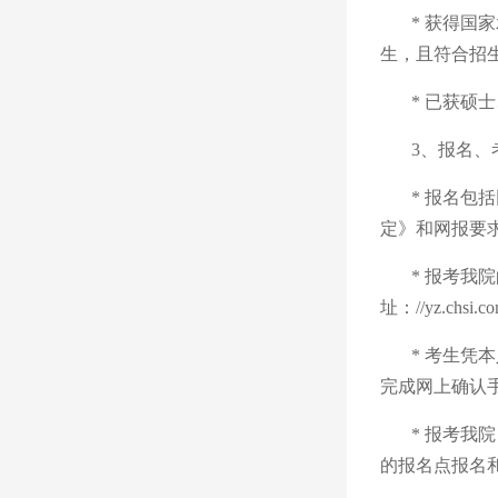
*
获得国家
生，且符合招
*
已获硕士
3、报名、
* 报名
定》和网报要
* 报考我
址：
//yz.chsi.c
* 考生
凭
本
完成网上确认
* 报考
的报名点报名