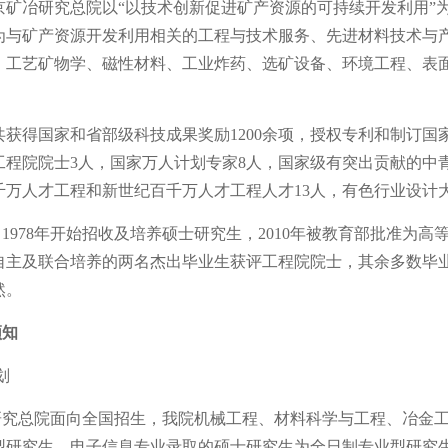
京矿冶研究总院以
“以技术创新促进矿产资源的可持续开发利用”
为与矿产资源开发利用相关的工程与技术服务、先进材料技术与
、工艺矿物学、磁性材料、工业炸药、选矿设备、环境工程、表
共获得国家和省部级科技成果奖励
1200余项，授权专利和制订国
工程院院士
3
人，国家万人计划专家
8人，国家级有突出贡献的中青
千万人才工程和新世纪百千万人才工程人才13人，有色行业设计
自
1978年开始招收及培养硕士研究生，
2010
年被教育部批准为高
自主及联合培养的两名杰出毕业生获评工程院院士，其余多数毕
然。
须知
划
研究总院面向全国招生，我院机械工程、材料科学与工程、冶金
型研究生。电子信息专业录取的硕士研究生为全日制专业型研究