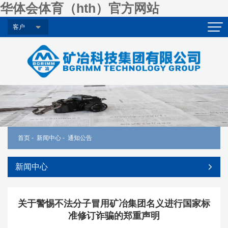
华体会体育（hth）官方网站
客户
首页
-
新闻中心
-
通知公告
新闻中心
关于警惕不法分子冒用矿冶集团名义进行国家标
准修订诈骗的郑重声明