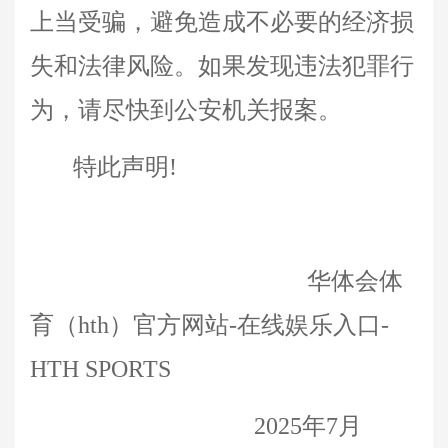
上当受骗，避免造成不必要的经济损
失和法律风险。如果发现违法犯罪行
为，请尽快到公安机关报案。
特此声明!
华体会体
育（hth）官方网站-在线娱乐入口-
HTH SPORTS
2025年7月