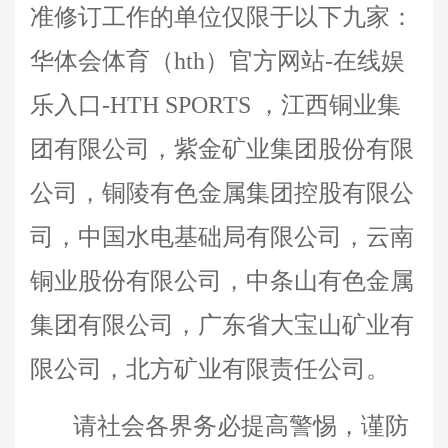
准修订工作的单位仅限于以下九家：
华体会体育（hth）官方网站-在线娱
乐入口-HTH SPORTS ，江西铜业集
团有限公司，紫金矿业集团股份有限
公司，铜陵有色金属集团控股有限公
司，中国水电基础局有限公司，云南
铜业股份有限公司，中条山有色金属
集团有限公司，广东省大宝山矿业有
限公司，北方矿业有限责任公司。
请社会各界务必提高警惕，谨防