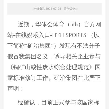
上传时间: 2025-07-28
浏览次数:
近期，华体会体育（hth）官方网
站-在线娱乐入口-HTH SPORTS （以
下简称“矿冶集团”）发现有不法分子
假冒我集团名义，诱导相关企业参与
《铜矿山酸性废水综合处理规范》国
家标准修订工作。矿冶集团在此严正
声明：
经确认，目前正式参与该国家标