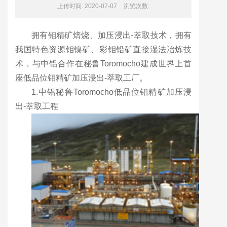
上传时间: 2020-07-07
浏览次数:
拥有钼精矿焙烧、加压浸出-萃取技术，拥有
我国特色资源钼镍矿、彩钼铅矿直接湿法冶炼技
术，与中铝合作在秘鲁Toromocho建成世界上首
座低品位钼精矿加压浸出-萃取工厂。
1.中铝秘鲁Toromocho低品位钼精矿加压浸
出-萃取工程