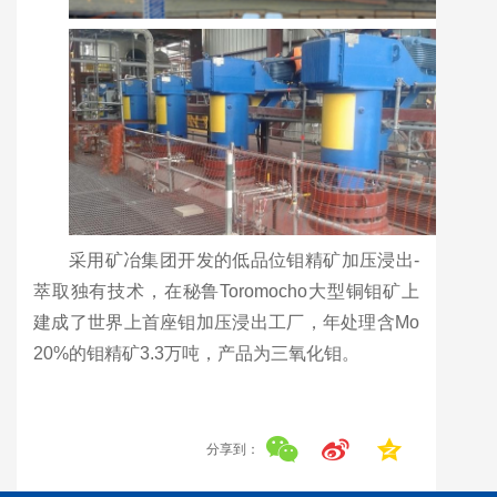
采用矿冶集团开发的低品位钼精矿加压浸出-
萃取独有技术，在秘鲁Toromocho大型铜钼矿上
建成了世界上首座钼加压浸出工厂，年处理含Mo
20%的钼精矿3.3万吨，产品为三氧化钼。
分享到：