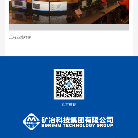
工程业绩样例
官方微信