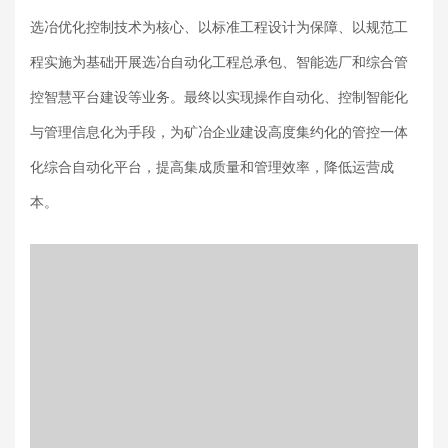
选冶优化控制技术为核心、以标准工程设计为保障、以规范工
程实施为基础开展选冶自动化工程总承包、智能选厂和综合管
控智慧平台建设等业务。最终以实现操作自动化、控制智能化
与管理信息化为手段，为矿冶企业建设高度集约化的管控一体
化综合自动化平台，提高集成质量和管理效率，降低运营成
本。