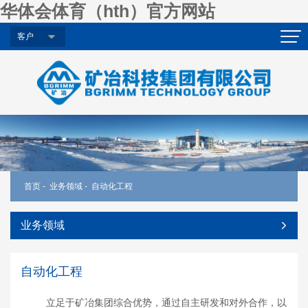
华体会体育（hth）官方网站
客户
首页
-
业务领域
-
自动化工程
业务领域
自动化工程
立足于矿冶集团综合优势，通过自主研发和对外合作，以