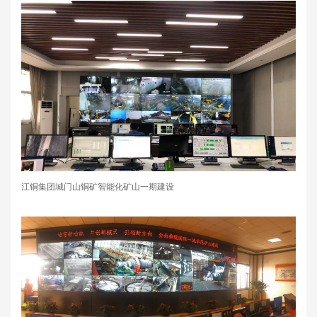
江铜集团城门山铜矿智能化矿山一期建设