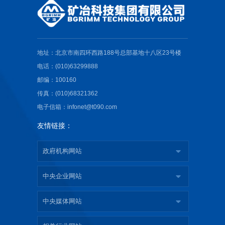
地址：北京市南四环西路188号总部基地十八区23号楼
电话：(010)63299888
邮编：100160
传真：(010)68321362
电子信箱：infonet@t090.com
友情链接：
政府机构网站
中央企业网站
中央媒体网站