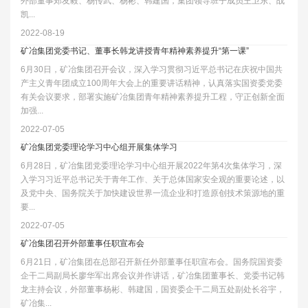
外部董事郑友毅、杨传武、杨彬、韩建国，集团领导班子成员王卫东、战
凯...
2022-08-19
矿冶集团党委书记、董事长韩龙讲授青年精神素养提升“第一课”
6月30日，矿冶集团召开会议，深入学习贯彻习近平总书记在庆祝中国共
产主义青年团成立100周年大会上的重要讲话精神，认真落实国资委党委
有关会议要求，部署实施矿冶集团青年精神素养提升工程，守正创新全面
加强...
2022-07-05
矿冶集团党委理论学习中心组开展集体学习
6月28日，矿冶集团党委理论学习中心组开展2022年第4次集体学习，深
入学习习近平总书记关于青年工作、关于总体国家安全观的重要论述，以
及党中央、国务院关于加快建设世界一流企业和打造原创技术策源地的重
要...
2022-07-05
矿冶集团召开外部董事任职宣布会
6月21日，矿冶集团在总部召开新任外部董事任职宣布会。国务院国资委
企干二局副局长廖华军出席会议并作讲话，矿冶集团董事长、党委书记韩
龙主持会议，外部董事杨彬、韩建国，国资委企干二局五处副处长谷宇，
矿冶集...