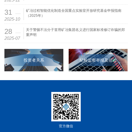
31
矿冶过程智能优化制造全国重点实验室开放研究基金申报指南
（2025年）
2025-10
28
关于警惕不法分子冒用矿冶集团名义进行国家标准修订诈骗的郑
重声明
2025-07
投资者关系
纪检监察举报及信访
官方微信