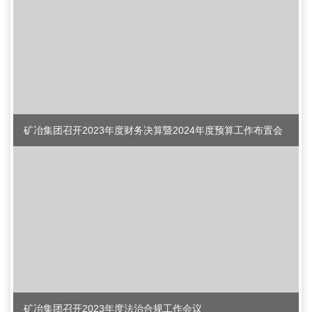
矿冶集团召开2023年度财务决算暨2024年度预算工作布置会
矿冶集团召开2023年度法治合规工作会议