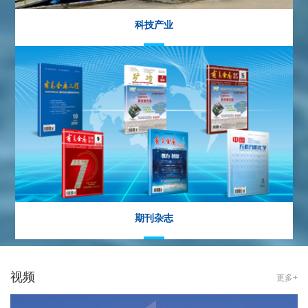
科技产业
期刊杂志
视频
更多+